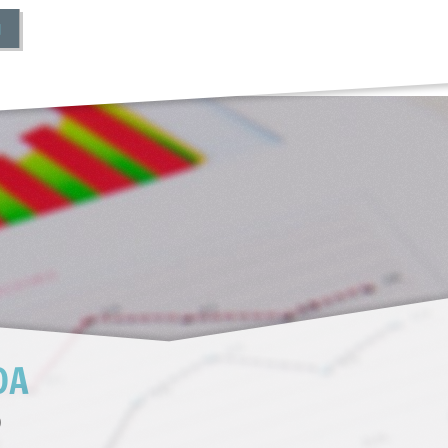
I
DA
O